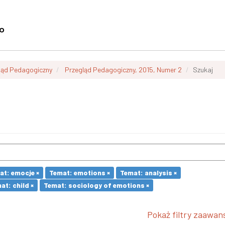
ląd Pedagogiczny
Przegląd Pedagogiczny, 2015, Numer 2
Szukaj
at: emocje ×
Temat: emotions ×
Temat: analysis ×
at: child ×
Temat: sociology of emotions ×
Pokaż filtry zaawa