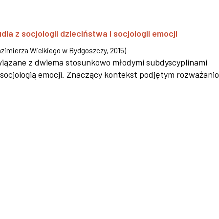
a z socjologii dzieciństwa i socjologii emocji
zimierza Wielkiego w Bydgoszczy
,
2015
)
związane z dwiema stosunkowo młodymi subdyscyplinami
az socjologią emocji. Znaczący kontekst podjętym rozważani