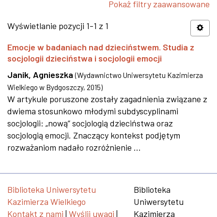
Pokaż filtry zaawansowane
Wyświetlanie pozycji 1-1 z 1
Emocje w badaniach nad dzieciństwem. Studia z
socjologii dzieciństwa i socjologii emocji
Janik, Agnieszka
(
Wydawnictwo Uniwersytetu Kazimierza
Wielkiego w Bydgoszczy
,
2015
)
W artykule poruszone zostały zagadnienia związane z
dwiema stosunkowo młodymi subdyscyplinami
socjologii: „nową” socjologią dzieciństwa oraz
socjologią emocji. Znaczący kontekst podjętym
rozważaniom nadało rozróżnienie ...
Biblioteka Uniwersytetu
Biblioteka
Kazimierza Wielkiego
Uniwersytetu
Kontakt z nami
|
Wyślij uwagi
|
Kazimierza