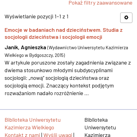
Pokaż filtry zaawansowane
Wyświetlanie pozycji 1-1 z 1
Emocje w badaniach nad dzieciństwem. Studia z
socjologii dzieciństwa i socjologii emocji
Janik, Agnieszka
(
Wydawnictwo Uniwersytetu Kazimierza
Wielkiego w Bydgoszczy
,
2015
)
W artykule poruszone zostały zagadnienia związane z
dwiema stosunkowo młodymi subdyscyplinami
socjologii: „nową” socjologią dzieciństwa oraz
socjologią emocji. Znaczący kontekst podjętym
rozważaniom nadało rozróżnienie ...
Biblioteka Uniwersytetu
Biblioteka
Kazimierza Wielkiego
Uniwersytetu
Kontakt z nami
|
Wyślij uwagi
|
Kazimierza