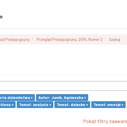
ląd Pedagogiczny
Przegląd Pedagogiczny, 2015, Numer 2
Szukaj
oria dzieciństwa ×
Autor: Janik, Agnieszka ×
tions ×
Temat: analysis ×
Temat: dziecko ×
Temat: emocje ×
Pokaż filtry zaawa