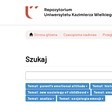
Strona główna
Czasopisma naukowe
Przeg
Szukaj
Temat: parent’s emotional attitude ×
Temat: hist
Temat: new sociology of childhood ×
Temat: emo
Temat: analiza ×
Temat: socjologia emocji ×