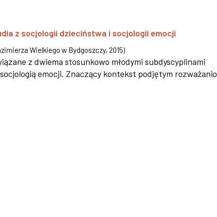
a z socjologii dzieciństwa i socjologii emocji
zimierza Wielkiego w Bydgoszczy
,
2015
)
związane z dwiema stosunkowo młodymi subdyscyplinami
az socjologią emocji. Znaczący kontekst podjętym rozważani