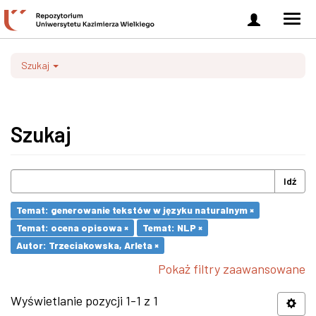
Zaloguj
Men
się
nawi
Szukaj
Szukaj
Idź
Temat: generowanie tekstów w języku naturalnym ×
Temat: ocena opisowa ×
Temat: NLP ×
Autor: Trzeciakowska, Arleta ×
Pokaż filtry zaawansowane
Wyświetlanie pozycji 1-1 z 1