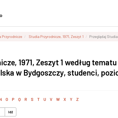
a Przyrodnicze
Studia Przyrodnicze, 1971, Zeszyt 1
Przeglądaj Studia
icze, 1971, Zeszyt 1 według tematu
lska w Bydgoszczy, studenci, poz
N
O
P
Q
R
S
T
U
V
W
X
Y
Z
Idź