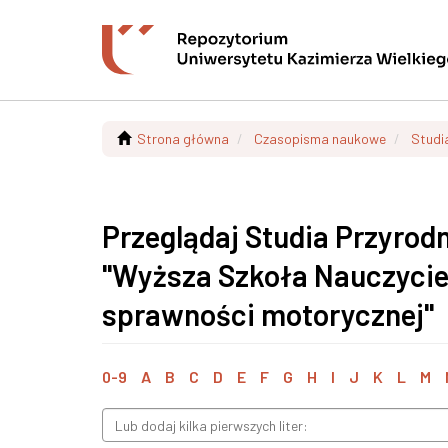
Strona główna
Czasopisma naukowe
Studi
Przeglądaj Studia Przyrodn
"Wyższa Szkoła Nauczycie
sprawności motorycznej"
0-9
A
B
C
D
E
F
G
H
I
J
K
L
M