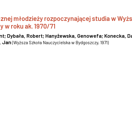
nej młodzieży rozpoczynającej studia w Wyżs
y w roku ak. 1970/71
nt
;
Dybała, Robert
;
Hanyżewska, Genowefa
;
Konecka, D
, Jan
(
Wyższa Szkoła Nauczycielska w Bydgoszczy
,
1971
)