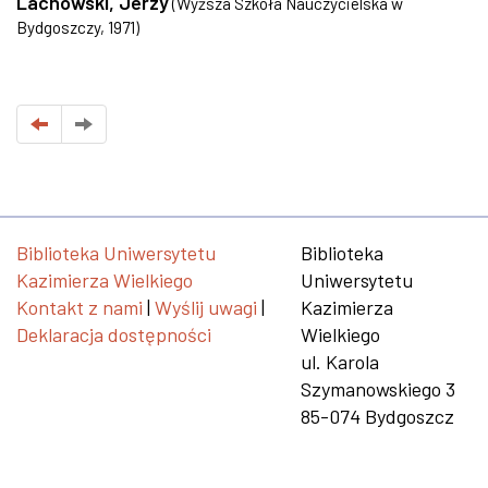
Lachowski, Jerzy
(
Wyższa Szkoła Nauczycielska w
Bydgoszczy
,
1971
)
Biblioteka Uniwersytetu
Biblioteka
Kazimierza Wielkiego
Uniwersytetu
Kontakt z nami
|
Wyślij uwagi
|
Kazimierza
Deklaracja dostępności
Wielkiego
ul. Karola
Szymanowskiego 3
85-074 Bydgoszcz