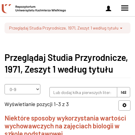
Zaloguj
Men
się
nawi
Przeglądaj Studia Przyrodnicze, 1971, Zeszyt 1 według tytułu
Przeglądaj Studia Przyrodnicze,
1971, Zeszyt 1 według tytułu
Idź
Wyświetlanie pozycji 1-3 z 3
Niektóre sposoby wykorzystania wartości
wychowawczych na zajęciach biologii w
szkole podstawowej