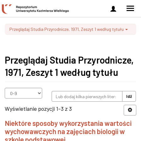
Zaloguj
Men
się
nawi
Przeglądaj Studia Przyrodnicze, 1971, Zeszyt 1 według tytułu
Przeglądaj Studia Przyrodnicze,
1971, Zeszyt 1 według tytułu
Idź
Wyświetlanie pozycji 1-3 z 3
Niektóre sposoby wykorzystania wartości
wychowawczych na zajęciach biologii w
szkole podstawowej