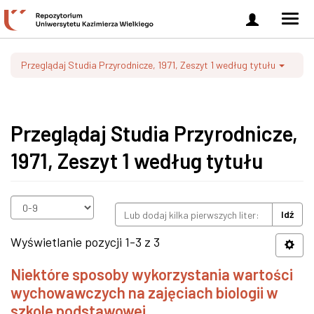
Zaloguj
Men
się
nawi
Przeglądaj Studia Przyrodnicze, 1971, Zeszyt 1 według tytułu
Przeglądaj Studia Przyrodnicze,
1971, Zeszyt 1 według tytułu
Idź
Wyświetlanie pozycji 1-3 z 3
Niektóre sposoby wykorzystania wartości
wychowawczych na zajęciach biologii w
szkole podstawowej