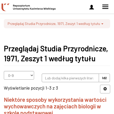
Zaloguj
Men
się
nawi
Przeglądaj Studia Przyrodnicze, 1971, Zeszyt 1 według tytułu
Przeglądaj Studia Przyrodnicze,
1971, Zeszyt 1 według tytułu
Idź
Wyświetlanie pozycji 1-3 z 3
Niektóre sposoby wykorzystania wartości
wychowawczych na zajęciach biologii w
szkole podstawowej