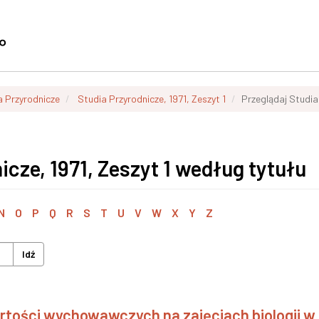
a Przyrodnicze
Studia Przyrodnicze, 1971, Zeszyt 1
Przeglądaj Studia 
icze, 1971, Zeszyt 1 według tytułu
N
O
P
Q
R
S
T
U
V
W
X
Y
Z
Idź
rtości wychowawczych na zajęciach biologii w