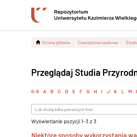
Strona główna
Czasopisma naukowe
Studi
Przeglądaj Studia Przyrodn
0-9
A
B
C
D
E
F
G
H
I
J
K
L
M
Wyświetlanie pozycji 1-3 z 3
Niektóre sposoby wykorzystania wa