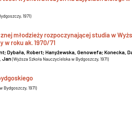
Bydgoszczy
,
1971
)
nej młodzieży rozpoczynającej studia w Wyżs
y w roku ak. 1970/71
nt
;
Dybała, Robert
;
Hanyżewska, Genowefa
;
Konecka, D
, Jan
(
Wyższa Szkoła Nauczycielska w Bydgoszczy
,
1971
)
bydgoskiego
 w Bydgoszczy
,
1971
)