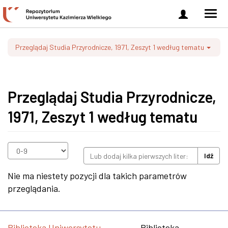
Zaloguj
Men
się
nawi
Przeglądaj Studia Przyrodnicze, 1971, Zeszyt 1 według tematu
Przeglądaj Studia Przyrodnicze,
1971, Zeszyt 1 według tematu
Idź
Nie ma niestety pozycji dla takich parametrów
przeglądania.
Biblioteka Uniwersytetu
Biblioteka