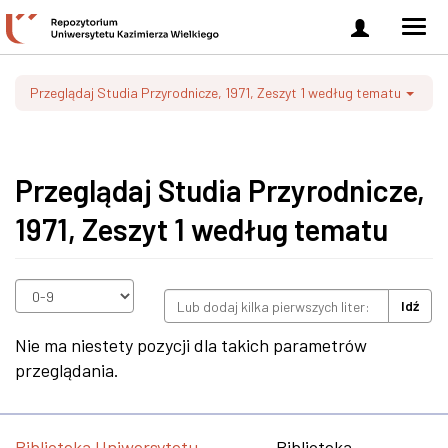
Zaloguj
Men
się
nawi
Przeglądaj Studia Przyrodnicze, 1971, Zeszyt 1 według tematu
Przeglądaj Studia Przyrodnicze,
1971, Zeszyt 1 według tematu
Idź
Nie ma niestety pozycji dla takich parametrów
przeglądania.
Biblioteka Uniwersytetu
Biblioteka