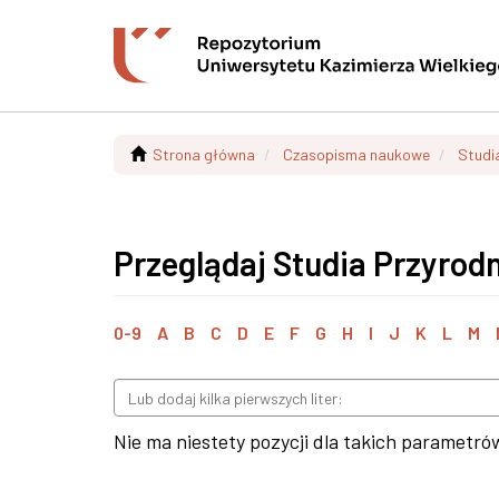
Strona główna
Czasopisma naukowe
Studi
Przeglądaj Studia Przyrodn
0-9
A
B
C
D
E
F
G
H
I
J
K
L
M
Nie ma niestety pozycji dla takich parametró