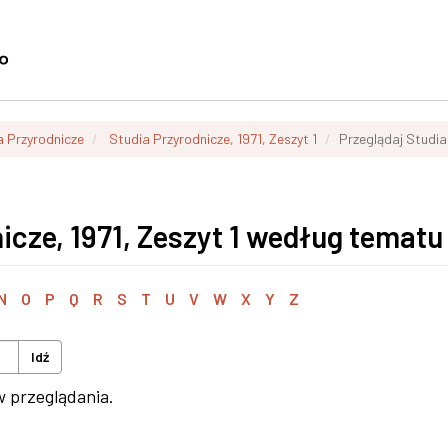
a Przyrodnicze
Studia Przyrodnicze, 1971, Zeszyt 1
Przeglądaj Studia
icze, 1971, Zeszyt 1 według tematu
N
O
P
Q
R
S
T
U
V
W
X
Y
Z
Idź
w przeglądania.