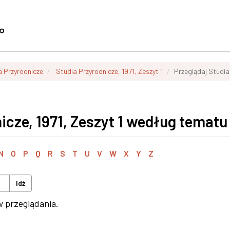
a Przyrodnicze
Studia Przyrodnicze, 1971, Zeszyt 1
Przeglądaj Studia
icze, 1971, Zeszyt 1 według tematu
N
O
P
Q
R
S
T
U
V
W
X
Y
Z
Idź
w przeglądania.