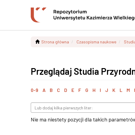
Strona główna
Czasopisma naukowe
Studi
Przeglądaj Studia Przyrodn
0-9
A
B
C
D
E
F
G
H
I
J
K
L
M
Nie ma niestety pozycji dla takich parametró