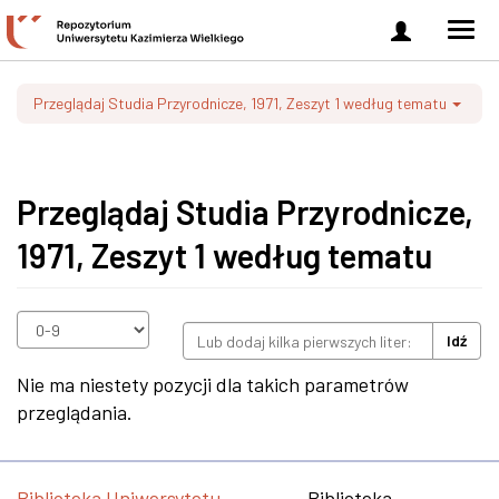
Zaloguj
Men
się
nawi
Przeglądaj Studia Przyrodnicze, 1971, Zeszyt 1 według tematu
Przeglądaj Studia Przyrodnicze,
1971, Zeszyt 1 według tematu
Idź
Nie ma niestety pozycji dla takich parametrów
przeglądania.
Biblioteka Uniwersytetu
Biblioteka