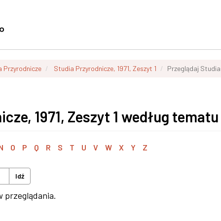
a Przyrodnicze
Studia Przyrodnicze, 1971, Zeszyt 1
Przeglądaj Studia
icze, 1971, Zeszyt 1 według tematu
N
O
P
Q
R
S
T
U
V
W
X
Y
Z
Idź
w przeglądania.