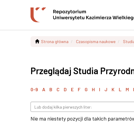
Strona główna
Czasopisma naukowe
Studi
Przeglądaj Studia Przyrodn
0-9
A
B
C
D
E
F
G
H
I
J
K
L
M
Nie ma niestety pozycji dla takich parametró