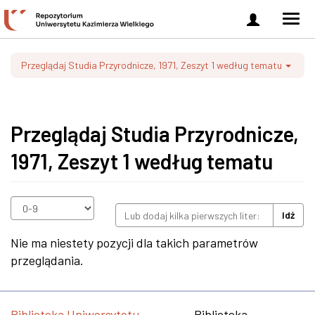
Zaloguj
Men
się
nawi
Przeglądaj Studia Przyrodnicze, 1971, Zeszyt 1 według tematu
Przeglądaj Studia Przyrodnicze,
1971, Zeszyt 1 według tematu
Idź
Nie ma niestety pozycji dla takich parametrów
przeglądania.
Biblioteka Uniwersytetu
Biblioteka