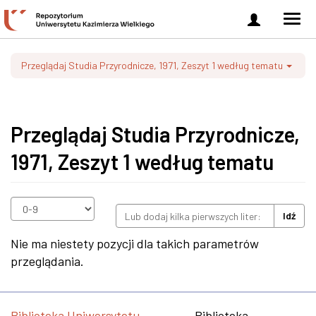
Zaloguj
Men
się
nawi
Przeglądaj Studia Przyrodnicze, 1971, Zeszyt 1 według tematu
Przeglądaj Studia Przyrodnicze,
1971, Zeszyt 1 według tematu
Idź
Nie ma niestety pozycji dla takich parametrów
przeglądania.
Biblioteka Uniwersytetu
Biblioteka