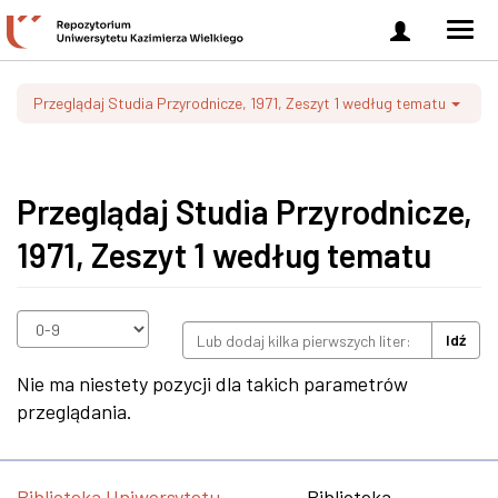
Zaloguj
Men
się
nawi
Przeglądaj Studia Przyrodnicze, 1971, Zeszyt 1 według tematu
Przeglądaj Studia Przyrodnicze,
1971, Zeszyt 1 według tematu
Idź
Nie ma niestety pozycji dla takich parametrów
przeglądania.
Biblioteka Uniwersytetu
Biblioteka