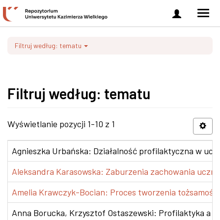
Zaloguj
Men
się
nawi
Filtruj według: tematu
Filtruj według: tematu
Wyświetlanie pozycji 1-10 z 1
Agnieszka Urbańska: Działalność profilaktyczna w ucze
Aleksandra Karasowska: Zaburzenia zachowania uczniów 
Amelia Krawczyk-Bocian: Proces tworzenia tożsamości u
Anna Borucka, Krzysztof Ostaszewski: Profilaktyka a ob