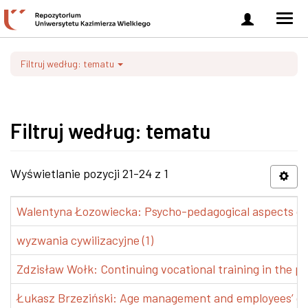
Zaloguj
Men
się
nawi
Filtruj według: tematu
Filtruj według: tematu
Wyświetlanie pozycji 21-24 z 1
Walentyna Łozowiecka: Psycho-pedagogical aspects of 
wyzwania cywilizacyjne (1)
Zdzisław Wołk: Continuing vocational training in the pr
Łukasz Brzeziński: Age management and employees’ de