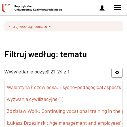
Zaloguj
Men
się
nawi
Filtruj według: tematu
Filtruj według: tematu
Wyświetlanie pozycji 21-24 z 1
Walentyna Łozowiecka: Psycho-pedagogical aspects of 
wyzwania cywilizacyjne (1)
Zdzisław Wołk: Continuing vocational training in the pr
Łukasz Brzeziński: Age management and employees’ de