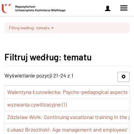
Zaloguj
Men
się
nawi
Filtruj według: tematu
Filtruj według: tematu
Wyświetlanie pozycji 21-24 z 1
Walentyna Łozowiecka: Psycho-pedagogical aspects of 
wyzwania cywilizacyjne (1)
Zdzisław Wołk: Continuing vocational training in the pr
Łukasz Brzeziński: Age management and employees’ de