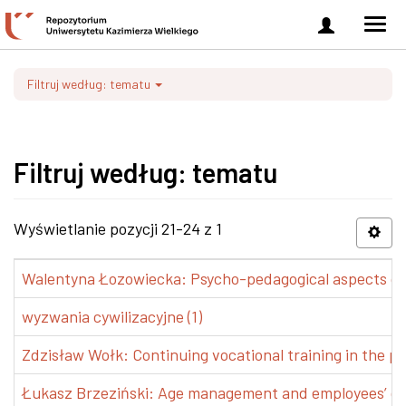
Zaloguj
Men
się
nawi
Filtruj według: tematu
Filtruj według: tematu
Wyświetlanie pozycji 21-24 z 1
Walentyna Łozowiecka: Psycho-pedagogical aspects of 
wyzwania cywilizacyjne (1)
Zdzisław Wołk: Continuing vocational training in the pr
Łukasz Brzeziński: Age management and employees’ de