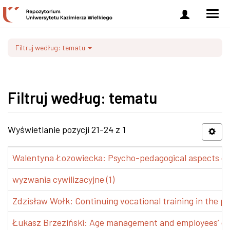
Zaloguj
Men
się
nawi
Filtruj według: tematu
Filtruj według: tematu
Wyświetlanie pozycji 21-24 z 1
Walentyna Łozowiecka: Psycho-pedagogical aspects of 
wyzwania cywilizacyjne (1)
Zdzisław Wołk: Continuing vocational training in the pr
Łukasz Brzeziński: Age management and employees’ de