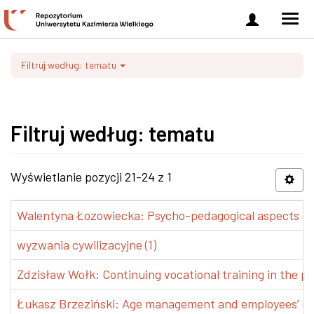
Zaloguj
Men
się
nawi
Filtruj według: tematu
Filtruj według: tematu
Wyświetlanie pozycji 21-24 z 1
Walentyna Łozowiecka: Psycho-pedagogical aspects of 
wyzwania cywilizacyjne (1)
Zdzisław Wołk: Continuing vocational training in the pr
Łukasz Brzeziński: Age management and employees’ de