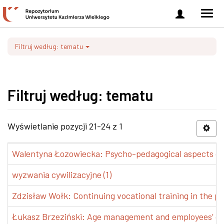
Zaloguj
Men
się
nawi
Filtruj według: tematu
Filtruj według: tematu
Wyświetlanie pozycji 21-24 z 1
Walentyna Łozowiecka: Psycho-pedagogical aspects of 
wyzwania cywilizacyjne (1)
Zdzisław Wołk: Continuing vocational training in the pr
Łukasz Brzeziński: Age management and employees’ de