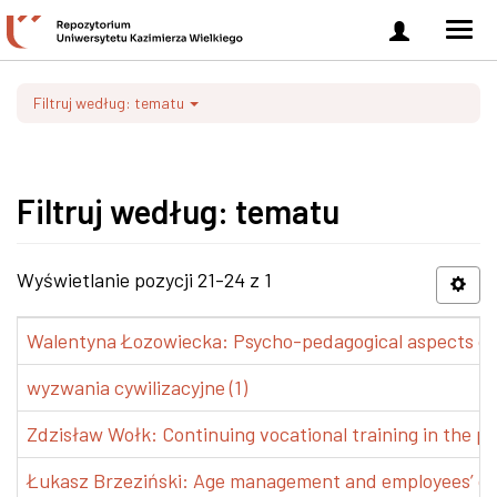
Zaloguj
Men
się
nawi
Filtruj według: tematu
Filtruj według: tematu
Wyświetlanie pozycji 21-24 z 1
Walentyna Łozowiecka: Psycho-pedagogical aspects of 
wyzwania cywilizacyjne (1)
Zdzisław Wołk: Continuing vocational training in the pr
Łukasz Brzeziński: Age management and employees’ de