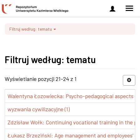
Zaloguj
Men
się
nawi
Filtruj według: tematu
Filtruj według: tematu
Wyświetlanie pozycji 21-24 z 1
Walentyna Łozowiecka: Psycho-pedagogical aspects of 
wyzwania cywilizacyjne (1)
Zdzisław Wołk: Continuing vocational training in the pr
Łukasz Brzeziński: Age management and employees’ de