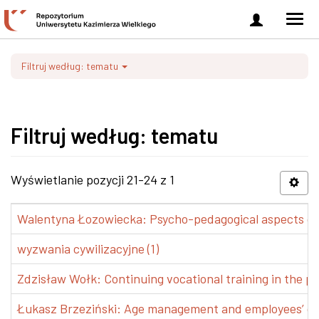
Zaloguj
Men
się
nawi
Filtruj według: tematu
Filtruj według: tematu
Wyświetlanie pozycji 21-24 z 1
Walentyna Łozowiecka: Psycho-pedagogical aspects of 
wyzwania cywilizacyjne (1)
Zdzisław Wołk: Continuing vocational training in the pr
Łukasz Brzeziński: Age management and employees’ de