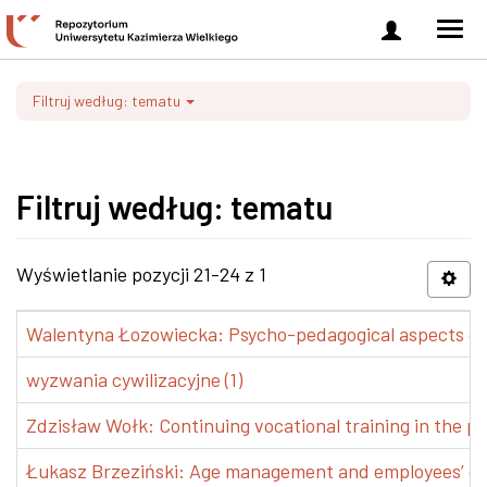
Zaloguj
Men
się
nawi
Filtruj według: tematu
Filtruj według: tematu
Wyświetlanie pozycji 21-24 z 1
Walentyna Łozowiecka: Psycho-pedagogical aspects of 
wyzwania cywilizacyjne (1)
Zdzisław Wołk: Continuing vocational training in the pr
Łukasz Brzeziński: Age management and employees’ de