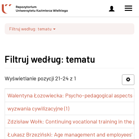
Zaloguj
Men
się
nawi
Filtruj według: tematu
Filtruj według: tematu
Wyświetlanie pozycji 21-24 z 1
Walentyna Łozowiecka: Psycho-pedagogical aspects of 
wyzwania cywilizacyjne (1)
Zdzisław Wołk: Continuing vocational training in the pr
Łukasz Brzeziński: Age management and employees’ de