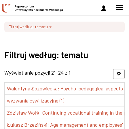
Zaloguj
Men
się
nawi
Filtruj według: tematu
Filtruj według: tematu
Wyświetlanie pozycji 21-24 z 1
Walentyna Łozowiecka: Psycho-pedagogical aspects of 
wyzwania cywilizacyjne (1)
Zdzisław Wołk: Continuing vocational training in the pr
Łukasz Brzeziński: Age management and employees’ de