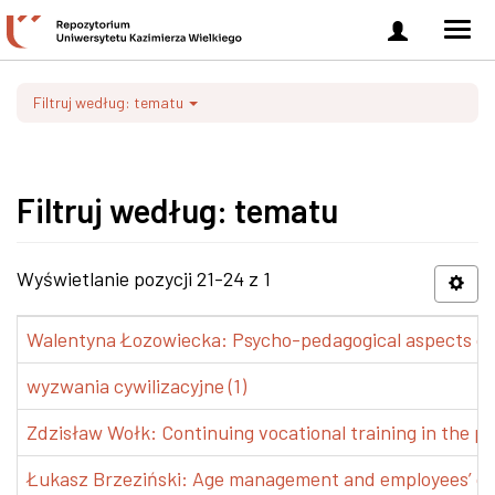
Zaloguj
Men
się
nawi
Filtruj według: tematu
Filtruj według: tematu
Wyświetlanie pozycji 21-24 z 1
Walentyna Łozowiecka: Psycho-pedagogical aspects of 
wyzwania cywilizacyjne (1)
Zdzisław Wołk: Continuing vocational training in the pr
Łukasz Brzeziński: Age management and employees’ de