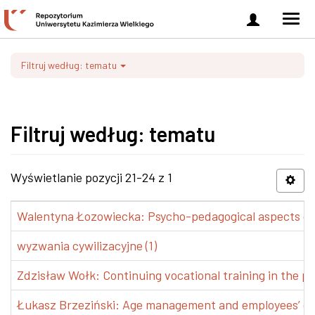
Zaloguj
Men
się
nawi
Filtruj według: tematu
Filtruj według: tematu
Wyświetlanie pozycji 21-24 z 1
Walentyna Łozowiecka: Psycho-pedagogical aspects of 
wyzwania cywilizacyjne (1)
Zdzisław Wołk: Continuing vocational training in the pr
Łukasz Brzeziński: Age management and employees’ de