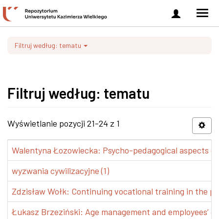
Zaloguj
Men
się
nawi
Filtruj według: tematu
Filtruj według: tematu
Wyświetlanie pozycji 21-24 z 1
Walentyna Łozowiecka: Psycho-pedagogical aspects of 
wyzwania cywilizacyjne (1)
Zdzisław Wołk: Continuing vocational training in the pr
Łukasz Brzeziński: Age management and employees’ de