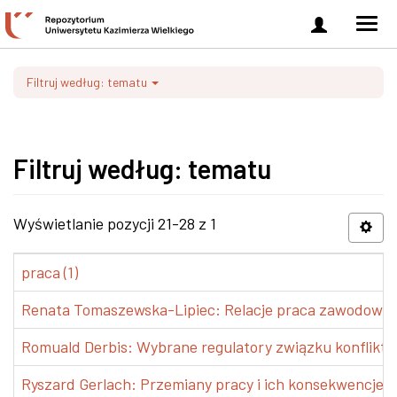
Zaloguj
Men
się
nawi
Filtruj według: tematu
Filtruj według: tematu
Wyświetlanie pozycji 21-28 z 1
praca (1)
Renata Tomaszewska-Lipiec: Relacje praca zawodowa-ży
Romuald Derbis: Wybrane regulatory związku konflikt ro
Ryszard Gerlach: Przemiany pracy i ich konsekwencje dl