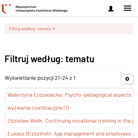
Zaloguj
Men
się
nawi
Filtruj według: tematu
Filtruj według: tematu
Wyświetlanie pozycji 21-24 z 1
Walentyna Łozowiecka: Psycho-pedagogical aspects of 
wyzwania cywilizacyjne (1)
Zdzisław Wołk: Continuing vocational training in the pr
Łukasz Brzeziński: Age management and employees’ de