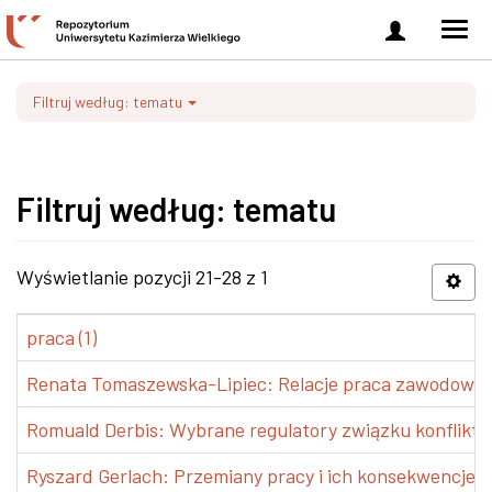
Zaloguj
Men
się
nawi
Filtruj według: tematu
Filtruj według: tematu
Wyświetlanie pozycji 21-28 z 1
praca (1)
Renata Tomaszewska-Lipiec: Relacje praca zawodowa-ży
Romuald Derbis: Wybrane regulatory związku konflikt ro
Ryszard Gerlach: Przemiany pracy i ich konsekwencje dl