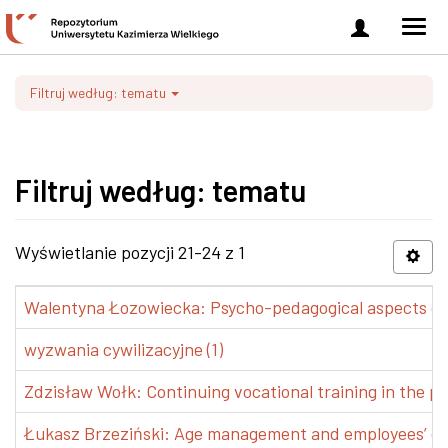
Zaloguj
Men
się
nawi
Filtruj według: tematu
Filtruj według: tematu
Wyświetlanie pozycji 21-24 z 1
Walentyna Łozowiecka: Psycho-pedagogical aspects of 
wyzwania cywilizacyjne (1)
Zdzisław Wołk: Continuing vocational training in the pr
Łukasz Brzeziński: Age management and employees’ de