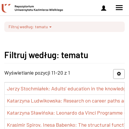
Zaloguj
Men
się
nawi
Filtruj według: tematu
Filtruj według: tematu
Wyświetlanie pozycji 11-20 z 1
Jerzy Stochmiałek: Adults’ education in the knowledge 
Katarzyna Ludwikowska: Research on career paths and pr
Katarzyna Sławińska: Leonardo da Vinci Programme – Tra
Krasimir Spirov, Inesa Babenko: The structural functio