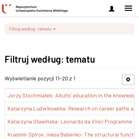
Zaloguj
Men
się
nawi
Filtruj według: tematu
Filtruj według: tematu
Wyświetlanie pozycji 11-20 z 1
Jerzy Stochmiałek: Adults’ education in the knowledge 
Katarzyna Ludwikowska: Research on career paths and pr
Katarzyna Sławińska: Leonardo da Vinci Programme – Tra
Krasimir Spirov, Inesa Babenko: The structural functio