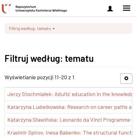
Zaloguj
Men
się
nawi
Filtruj według: tematu
Filtruj według: tematu
Wyświetlanie pozycji 11-20 z 1
Jerzy Stochmiałek: Adults’ education in the knowledge 
Katarzyna Ludwikowska: Research on career paths and pr
Katarzyna Sławińska: Leonardo da Vinci Programme – Tra
Krasimir Spirov, Inesa Babenko: The structural functio