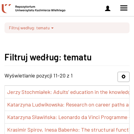
Zaloguj
Men
się
nawi
Filtruj według: tematu
Filtruj według: tematu
Wyświetlanie pozycji 11-20 z 1
Jerzy Stochmiałek: Adults’ education in the knowledge 
Katarzyna Ludwikowska: Research on career paths and pr
Katarzyna Sławińska: Leonardo da Vinci Programme – Tra
Krasimir Spirov, Inesa Babenko: The structural functio