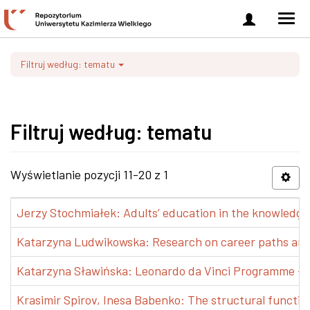
Zaloguj
Men
się
nawi
Filtruj według: tematu
Filtruj według: tematu
Wyświetlanie pozycji 11-20 z 1
Jerzy Stochmiałek: Adults’ education in the knowledge 
Katarzyna Ludwikowska: Research on career paths and pr
Katarzyna Sławińska: Leonardo da Vinci Programme – Tra
Krasimir Spirov, Inesa Babenko: The structural functio