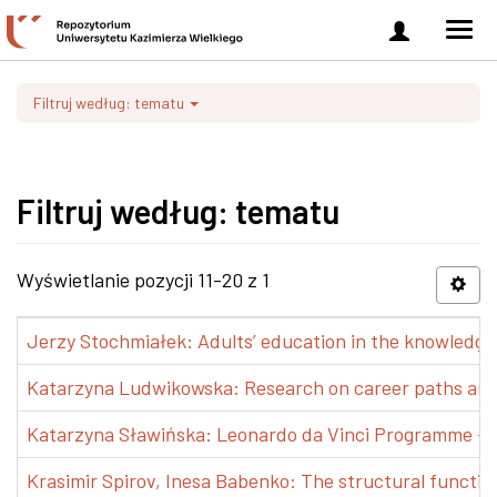
Zaloguj
Men
się
nawi
Filtruj według: tematu
Filtruj według: tematu
Wyświetlanie pozycji 11-20 z 1
Jerzy Stochmiałek: Adults’ education in the knowledge 
Katarzyna Ludwikowska: Research on career paths and pr
Katarzyna Sławińska: Leonardo da Vinci Programme – Tra
Krasimir Spirov, Inesa Babenko: The structural functio