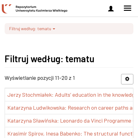
Zaloguj
Men
się
nawi
Filtruj według: tematu
Filtruj według: tematu
Wyświetlanie pozycji 11-20 z 1
Jerzy Stochmiałek: Adults’ education in the knowledge 
Katarzyna Ludwikowska: Research on career paths and pr
Katarzyna Sławińska: Leonardo da Vinci Programme – Tra
Krasimir Spirov, Inesa Babenko: The structural functio