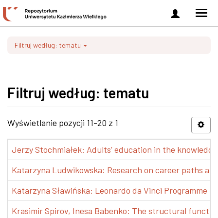
Zaloguj
Men
się
nawi
Filtruj według: tematu
Filtruj według: tematu
Wyświetlanie pozycji 11-20 z 1
Jerzy Stochmiałek: Adults’ education in the knowledge 
Katarzyna Ludwikowska: Research on career paths and pr
Katarzyna Sławińska: Leonardo da Vinci Programme – Tra
Krasimir Spirov, Inesa Babenko: The structural functio